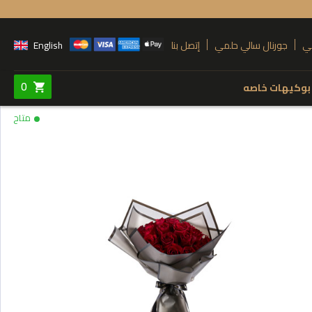
ي
جورنال سالي حلمي
إتصل بنا
English
0
بوكيهات خاصه
 نوع المنتج
Colors
Steel Stand
أحمر
وردي
H
أصفر
أرجواني
أبيض
سيمون
برتقالي
Po
فوشيا