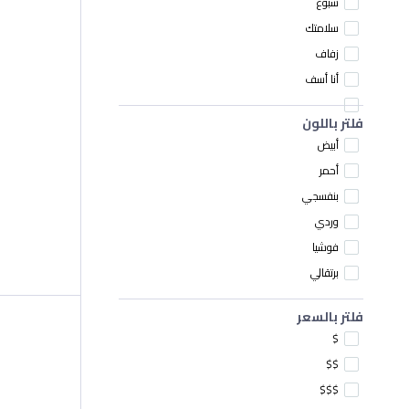
سبوع
سلامتك
زفاف
أنا أسف
فلتر باللون
أبيض
أحمر
بنفسجي
وردي
فوشيا
برتقالي
فلتر بالسعر
$
$$
$$$