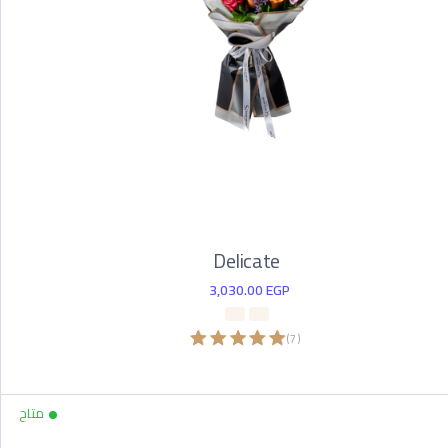
Delicate
3,030.00
EGP
)
7
(