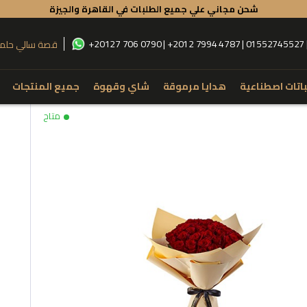
شحن مجاني علي جميع الطلبات في القاهرة والجيزة
+20127 706 0790 | +2012 7994 4787 | 01552745527
قصة سالي حلم
باتات اصطناعية
هدايا مرموقة
شاي وقهوة
جميع المنتجات
تسوق حسب نوع المنتج
تسوق حسب
Flowers
Box
Anthurium
Roses
and Bouquet
Alstroemaria
Lilies
Glass Vase
Hypercium
Baby Orchid
Fiber Vase
Kalla
Spider
rcelain Vase
Baby Flowers
Eucalyptus