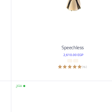
Speechless
2,610.00
EGP
)
16
(