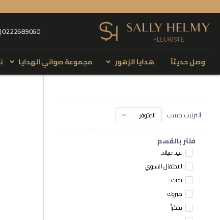
 | 0222689060
وصل حديثاً
هدايا الزهور
مجموعة صواني الهدايا
ن
تسوق حسب مناسبتك
 with Nuts
Flowers with candles
الترتيب حسب
Happy Anniversary
Wedding
Flowers with chocolates
Get Well Soon
I love you
فلتر بالقسم
Flowers with Candle & Chocolate
عيد ميلاد
Baby Shower
Thank you
Flowers with Dilmah T-series & Cookies
الاحتفال السنوي
I am sorry
Happy Birthday
بحبك
Flowers with Dates
Proposal
Congratulations
مبروك
شكراً