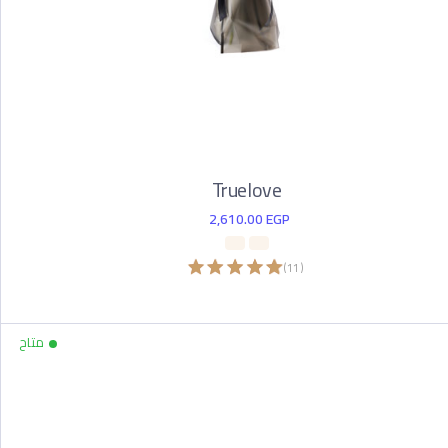
Truelove
2,610.00
EGP
)
11
(