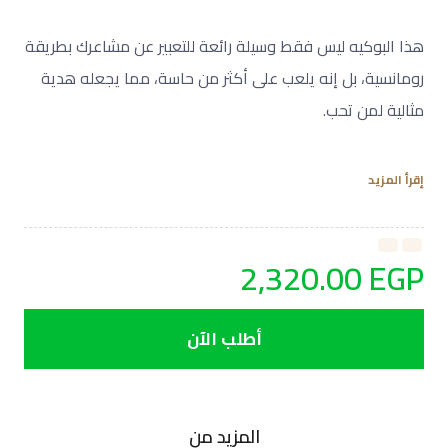
هذا البوكيه ليس فقط وسيلة رائعة للتعبير عن مشاعرك بطريقة
رومانسية، بل إنه يلعب على أكثر من حاسة، مما يجعله هدية
مثالية لمن تحب.
إقرأ المزيد
فالألوان الزاهية تعزز حاسة البصر، بينما الروائح العطرة تلامس
حاسة الشم، ليخلق تجربة تجعل مناسباتك الخاصة لا تُنسى.
2,320.00
EGP
نوع الورد المستخدم في البوكيه:
عدد الورد في البوكيه:
كام زهرة؟
طريقة الاحتفاظ بالورد:
اسقِ الإسفنجة الخضراء الموجودة تحت ترتيب الزهور كل
يومين.
المزيد من