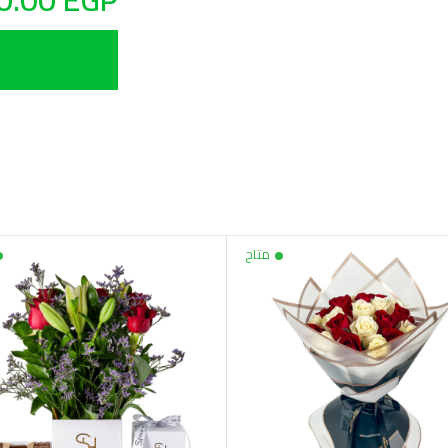
eliver on the same
in Cairo & October.