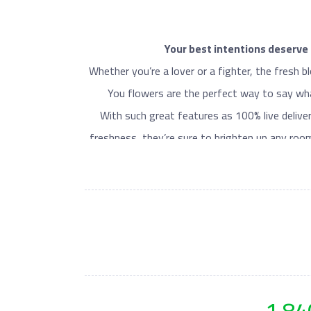
Your best intentions deserve
Whether you’re a lover or a fighter, the fresh 
You flowers are the perfect way to say wha
With such great features as 100% live deliv
freshness, they’re sure to brighten up any ro
Send a thoughtful bouquet to
Send your fresh flowers bouquet online now
fleuriste. There is a bouquet 
You can boost your order at the checkout b
1,84
chocolate, helium balloons, or romantic can