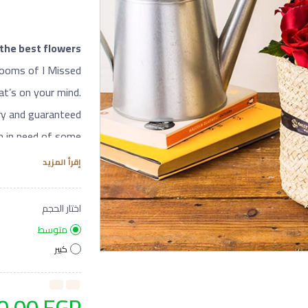
 the best flowers
blooms of I Missed
t’s on your mind.
ery and guaranteed
om in need of some
colour.
إقرأ المزيد
اختار الحجم
 your loved ones
متوسط
 from Sally Helmy
كبير
for every occasion.
y adding imported
0.00
EGP
dles in two simple