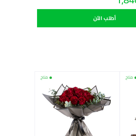
steps. Order your flowers online, and we will d
day 