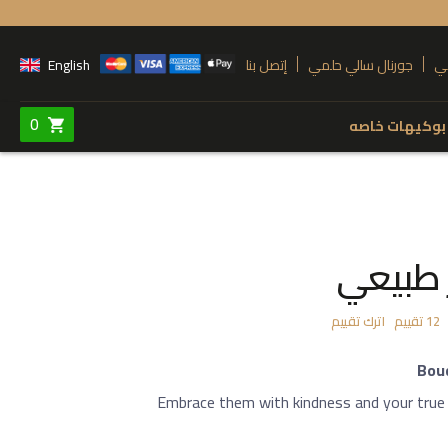
ي
جورنال سالي حلمي
إتصل بنا
English
0
بوكيهات خاصه
Colors
 نوع المنتج
وردي
أحمر
Steel Stand
 طبيعي
أرجواني
أصفر
H
أبيض
سيمون
اترك تقييم
تقييم
12
برتقالي
Bou
فوشيا
Po
Embrace them with kindness and your true 