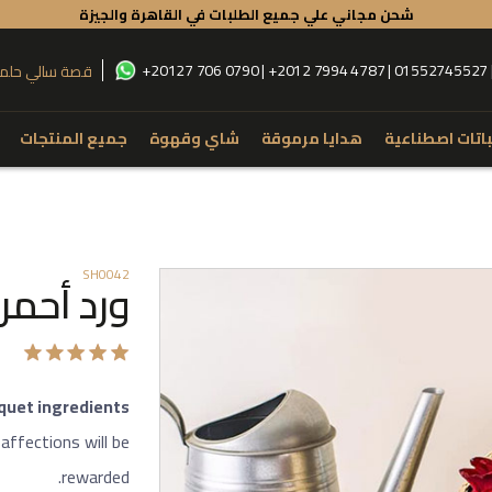
شحن مجاني علي جميع الطلبات في القاهرة والجيزة
+20127 706 0790 | +2012 7994 4787 | 01552745527
قصة سالي حلم
باتات اصطناعية
هدايا مرموقة
شاي وقهوة
جميع المنتجات
تسوق حسب نوع المنتج
تسوق حسب
Flowers
Box
Anthurium
Roses
SH0042
ورد أحمر
and Bouquet
Alstroemaria
Lilies
Glass Vase
Hypercium
Baby Orchid
Fiber Vase
Kalla
Spider
quet ingredients
rcelain Vase
Baby Flowers
Eucalyptus
affections will be
rewarded.